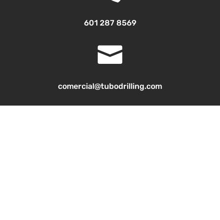
601 287 8569

comercial@tubodrilling.com