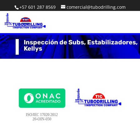
+57 601 287 8569
comercial@tubodrilling.com
Inspección de Subs, Estabilizadores,
Kellys
ISO/IEC 17020:2012
20-OIN-050