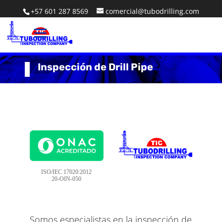
+57 601 287 8569
comercial@tubodrilling.com
Inspección de Drill Pipe
ISO/IEC 17020:2012
20-OIN-050
Somos especialistas en la inspección de